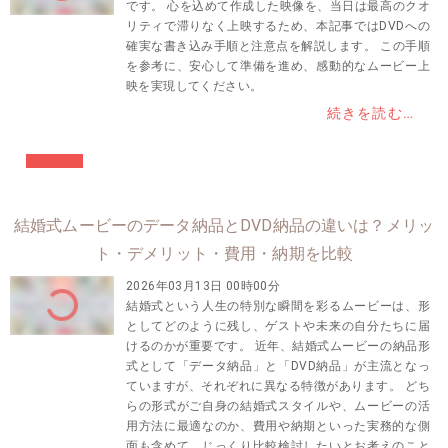
です。 心を込めて作成した映像を、当日は最高のクオ
リティで滞りなく上映するため、本記事ではDVDへの
確実な書き込み手順と注意点を解説します。 この手順
を参考に、安心して準備を進め、感動的なムービー上
映を実現してください。
続きを読む…
#結婚準備
結婚式ムービーのデータ納品とDVD納品の違いは？メリッ
ト・デメリット・費用・納期を比較
2026年03月13日 00時00分
結婚式という人生の特別な瞬間を彩るムービーは、形
としてどのように残し、ゲストや未来の自分たちに届
けるのかが重要です。 近年、結婚式ムービーの納品形
式として「データ納品」と「DVD納品」が主流となっ
ていますが、それぞれに異なる特徴があります。 どち
らの形式がご自身の結婚式スタイルや、ムービーの活
用方法に最適なのか、費用や納期といった実務的な側
面も含めて、じっくり比較検討したいとお考えのこと