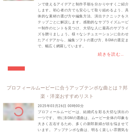
ンで使えるアイデアと制作手順を分かりやすくご紹介
します。初心者の方でも安心して取り組めるよう、具
体的な素材の選び方や編集方法、演出テクニックをス
テップごとに解説します。感動的なサプライズムービ
ー制作のヒントを見つけ、大切な人に最高のサプライ
ズを贈りましょう。様々なシチュエーションに合わせ
たアイデアから、編集ソフトの選び方、BGMの選定ま
で、幅広く網羅しています。
続きを読む…
#結婚準備
プロフィールムービーに合うアップテンポな曲とは？邦
楽・洋楽おすすめリスト
2025年03月26日 00時00分
プロフィールムービーは、結婚式を彩る大切な演出の
一つです。 特にBGMの選曲は、ムービー全体の印象を
大きく左右するため、多くの新郎新婦が頭を悩ませて
います。 アップテンポな曲は、明るく楽しい雰囲気を