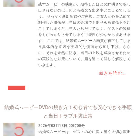
残すムービーの映像が、期待したほどの鮮明さで映し
出されないのは、何とも残念な出来事と言えるでしょ
う。 せっかく新郎新婦やご家族、ご友人が心を込めて
制作した映像が、当日の会場で予期せぬ画質低下を起
こしてしまうと、当人たちだけでなく、ゲストの皆様
をもがっかりさせてしまう可能性が少なからずありま
す。 ここでは、結婚式ムービーの画質が低下してしま
う具体的な原因を技術的な側面から掘り下げ、さら
に、それを未然に防ぎ、当日の上映を成功させるため
の実践的な対策について、順を追って詳しく解説して
いきます。
続きを読む…
#結婚準備
結婚式ムービーDVDの焼き方！初心者でも安心できる手順
と当日トラブル防止策
2026年03月13日 00時00分
結婚式ムービーは、ゲストの心に深く響く大切な演出