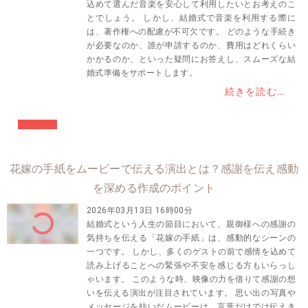
込めて選んだ音楽を安心して利用したいとお考えのこ
とでしょう。 しかし、結婚式で音楽を利用する際に
は、著作権への配慮が不可欠です。 どのような手続き
が必要なのか、誰が申請するのか、費用はどれくらい
かかるのか、といった疑問にお答えし、スムーズな結
婚式準備をサポートします。
続きを読む…
#結婚準備
花嫁の手紙をムービーで伝える演出とは？感謝を伝え感動
を深める作成のポイント
2026年03月13日 16時00分
結婚式という人生の節目において、親御様への感謝の
気持ちを伝える「花嫁の手紙」は、感動的なシーンの
一つです。 しかし、多くのゲストの前で感情を込めて
読み上げることへの緊張や不安を感じる方もいらっし
ゃいます。 このような時、映像の力を借りて感謝の想
いを伝える演出が注目されています。 思い出の写真や
メッセージを紡いだムービーは、言葉だけでは伝えき