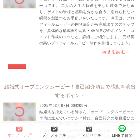
一つです。 二人の人生の軌跡を美しい映像で振り返
り、ゲストの皆様と感動を分かち合う、忘れられない
瞬間を創造するお手伝いをいたします。 今回は、プロ
フィールムービーの内容決定から完成までのステップ
を、具体的な構成例や写真・BGM選びのポイント、コ
メント作成のコツなど、詳細にご紹介します。 完成度
の高いプロフィールムービー制作を目指しましょう。
続きを読む…
#結婚準備
結婚式オープニングムービー！自己紹介項目で感動を演出
するポイント
2025年03月07日 00時00分
結婚式を控えている皆さん、オープニングムービーの
準備は進んでいますか？特に、自己紹介の項目選びに
悩んでいる方も多いのではないでしょうか。 ゲストに
movie_filter
movie_filter
movie_filter
好印象を与え、結婚式全体の雰囲気を盛り上げるため
オープニング
プロフィール
エンドロール
LINEで質問
にも、自己紹介は重要な要素です。 今回は、オープニ