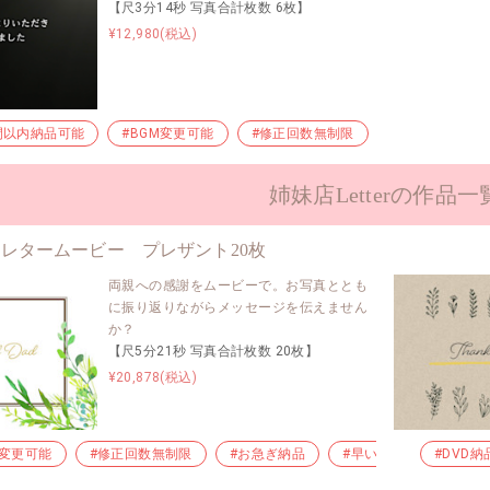
【尺3分14秒 写真合計枚数 6枚】
¥12,980(税込)
間以内納品可能
#BGM変更可能
#修正回数無制限
#お急ぎ納品
姉妹店Letterの作品一
レタームービー プレザント20枚
両親への感謝をムービーで。お写真ととも
に振り返りながらメッセージを伝えません
か？
【尺5分21秒 写真合計枚数 20枚】
¥20,878(税込)
M変更可能
#修正回数無制限
#お急ぎ納品
#早い納品
#DVD納
#格安