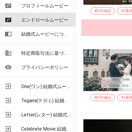
movie_filter
プロフィールムービー
#DVD納品
#2週
movie_filter
エンドロールムービー
import_contacts
結婚式ムービーについて
business
特定商取引法に基づく表示
remove_red_eye
プライバシーポリシー
exit_to_app
One(ワン) 結婚式ムービー格安制作
#DVD納品
#2週
exit_to_app
Tegami(テガミ) 結婚式お手紙ムービー制作
exit_to_app
Letter(レター) 結婚式お手紙ムービー制作
exit_to_app
Celebrate Movie 結婚式プロフィールムービー制作