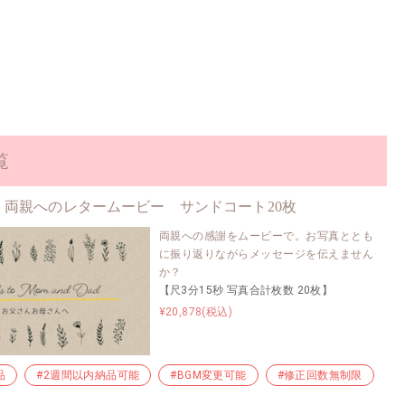
#早い納品
#プチプラ
#格安制作
#写真少なめ
#ゲスト紹
覧
両親へのレタームービー サンドコート20枚
両親への感謝をムービーで。お写真ととも
に振り返りながらメッセージを伝えません
か？
【尺3分15秒 写真合計枚数 20枚】
¥20,878(税込)
品
制作
#2週間以内納品可能
#レタームービー
#制作簡単
#BGM変更可能
#2週間以内納品可能
#修正回数無制限
#