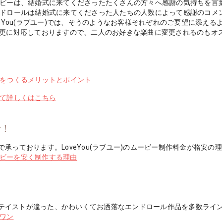
ービーは、結婚式に来てくださったたくさんの方々へ感謝の気持ちを言
ンドロールは結婚式に来てくださった人たちの人数によって感謝のコメ
veYou(ラブユー)では、そうのようなお客様それぞれのご要望に添
変更に対応しておりますので、二人のお好きな楽曲に変更されるのもオ
ルをつくるメリットとポイント
いて詳しくはこちら
で！
承っております。LoveYou(ラブユー)のムービー制作料金が格安の
ムービーを安く制作する理由
ビーのテイストが違った、かわいくてお洒落なエンドロール作品を多数ラ
 ワン