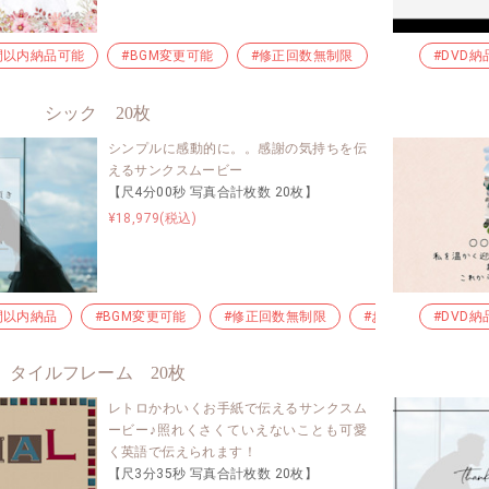
間以内納品可能
#BGM変更可能
#修正回数無制限
#お急ぎ納品
#DVD納
シック 20枚
シンプルに感動的に。。感謝の気持ちを伝
えるサンクスムービー
【尺4分00秒 写真合計枚数 20枚】
¥18,979(税込)
間以内納品
#BGM変更可能
#修正回数無制限
#お急ぎ納品
#DVD納
#
タイルフレーム 20枚
レトロかわいくお手紙で伝えるサンクスム
ービー♪照れくさくていえないことも可愛
く英語で伝えられます！
【尺3分35秒 写真合計枚数 20枚】