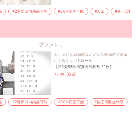
品
急ぎ納品
#2週間以内納品可能
#早い納品
#シンプル
#BGM変更可能
#感謝
#人気
#ナチュラル
#修正回数無
#
覧
ブランシュ
おしゃれな結婚式などどんな会場の雰囲気
にも合うエンドロール
【尺3分55秒 写真合計枚数 30枚】
¥9,980(税込)
品
#早い納品
#2週間以内納品可能
#プチプラ
#BGM変更可能
#格安制作
#エンドロールムービー
#修正回数無制限
#