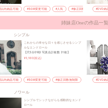
間以内納品可能
#BGM変更可能
#人気
#修正回数無制限
#DVD納
#お
姉妹店Oneの作品一
シンプル
これからの幸せな日々を感じさせるシンプ
ルなエンドロール
【尺5分09秒 写真合計枚数 31枚】
¥9,980(税込)
間以内納品可能
#BGM変更可能
#修正回数無制限
#お急ぎ納品
#DVD納
ノワール
シンプルでシックながらも感動的なエンド
ロール