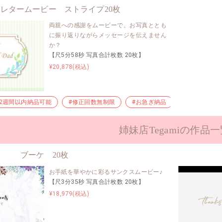
レタームービー ストライプ20枚
両親への感謝をムービーで。お写真ととも
に振り返りながらメッセージを伝えません
か？
【尺5分58秒 写真合計枚数 20枚】
¥20,878(税込)
#2週間以内納品可能
#修正回数無制限
#お急ぎ納品
#早い納品
姉妹店Tegamiの作品
ブーケ 20枚
お手紙を華やかに彩るサンクスムービー♪
【尺3分35秒 写真合計枚数 20枚】
¥18,979(税込)