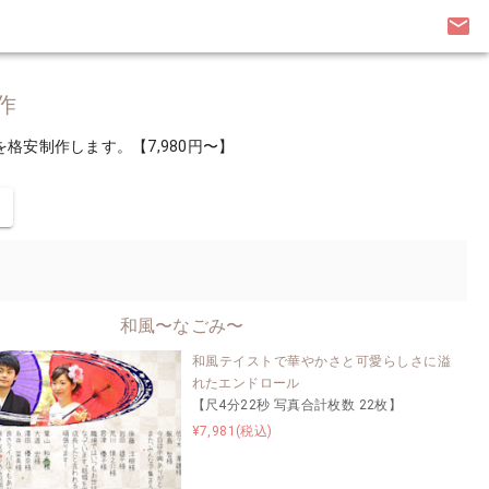
email
作
安制作します。【7,980円〜】
和風〜なごみ〜
和風テイストで華やかさと可愛らしさに溢
れたエンドロール
【尺4分22秒 写真合計枚数 22枚】
¥7,981(税込)