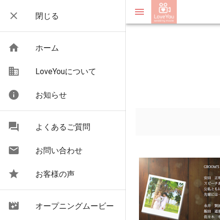
menu
close
閉じる
home
ホーム
business
LoveYouについて
info
お知らせ
question_answer
よくあるご質問
email
お問い合わせ
star
お客様の声
movie_filter
オープニングムービー