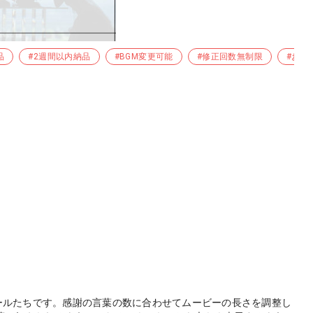
品
#早い納品
#2週間以内納品
#プチプラ
#BGM変更可能
#格安制作
#修正回数無制限
#シンプル
#制作簡単
#お急
早い納品
#プチプラ
#格安制作
#泣かせる
#ビデオレター
ールたちです。感謝の言葉の数に合わせてムービーの長さを調整し