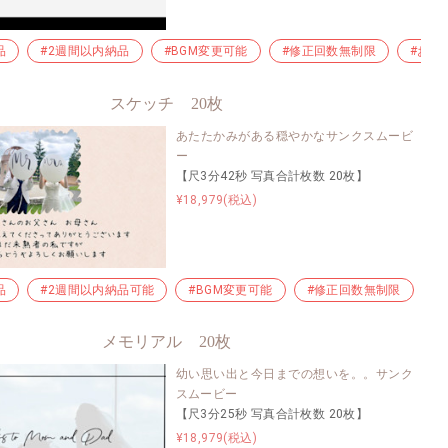
品
#早い納品
#2週間以内納品
#プチプラ
#BGM変更可能
#格安制作
#修正回数無制限
#シンプル
#制作簡単
#お急
スケッチ 20枚
あたたかみがある穏やかなサンクスムービ
ー
【尺3分42秒 写真合計枚数 20枚】
¥18,979(税込)
品
早い納品
#2週間以内納品可能
#プチプラ
#格安制作
#BGM変更可能
#泣かせる
#修正回数無制限
#ビデオレター
#
メモリアル 20枚
幼い思い出と今日までの想いを。。サンク
スムービー
【尺3分25秒 写真合計枚数 20枚】
¥18,979(税込)