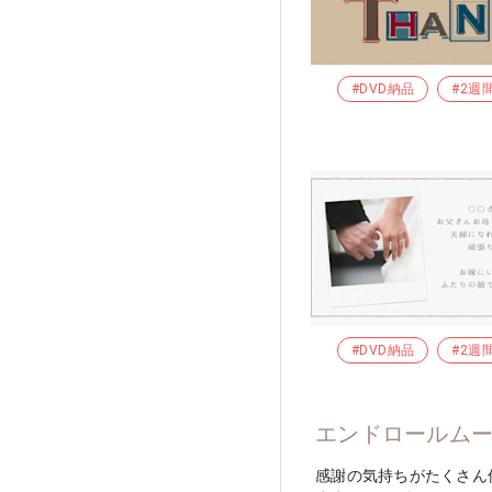
#DVD納品
#2週
#DVD納品
#2週
エンドロールム
感謝の気持ちがたくさん