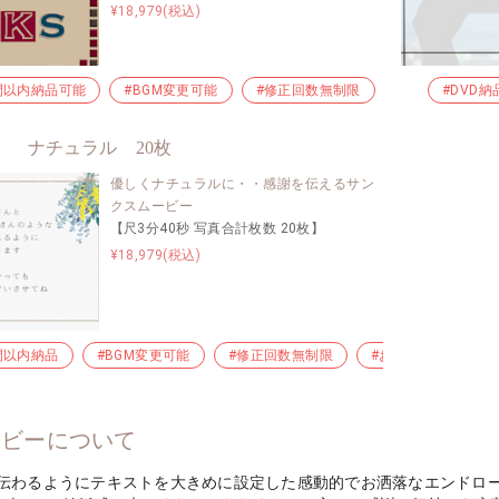
¥18,979(税込)
間以内納品可能
#BGM変更可能
#修正回数無制限
#お急ぎ納品
#DVD納
ナチュラル 20枚
優しくナチュラルに・・感謝を伝えるサン
クスムービー
【尺3分40秒 写真合計枚数 20枚】
¥18,979(税込)
間以内納品
#BGM変更可能
#修正回数無制限
#お急ぎ納品
#
ービーについて
伝わるようにテキストを大きめに設定した感動的でお洒落なエンドロ