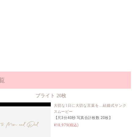
#格安制作
#レタームービー
#制作簡単
#DVD納品
一覧
ブライト 20枚
大切な1日に大切な言葉を…結婚式サンク
スムービー
【尺3分40秒 写真合計枚数 20枚】
¥18,979(税込)