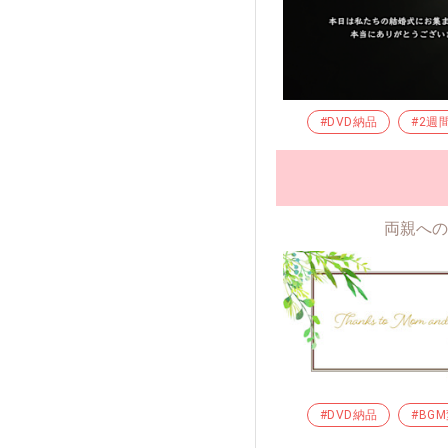
#DVD納品
#2週
両親への
#DVD納品
#BG