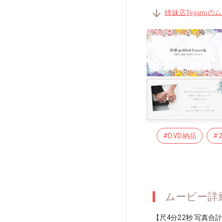
arrow_downward
姉妹店Tegami
#DVD納品
#
ムービー詳
【尺4分22秒 写真合計