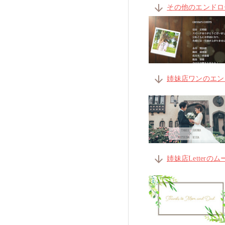
arrow_downward
その他のエンドロ
arrow_downward
姉妹店ワンのエン
arrow_downward
姉妹店Letter