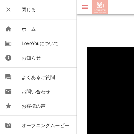
menu
close
閉じる
home
ホーム
business
LoveYouについて
info
お知らせ
question_answer
よくあるご質問
email
お問い合わせ
star
お客様の声
movie_filter
オープニングムービー