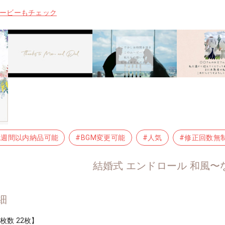
のムービーもチェック
2週間以内納品可能
#BGM変更可能
#人気
#修正回数無
結婚式 エンドロール 和風〜
細
枚数 22枚】