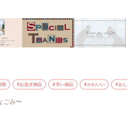
制限
#お急ぎ納品
#早い納品
#かわいい
#おしゃれ
なごみ〜