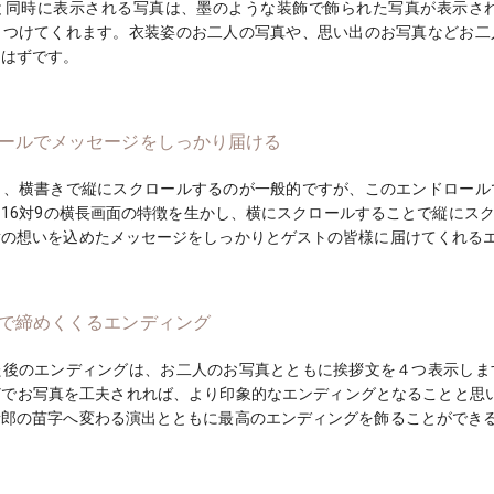
と同時に表示される写真は、墨のような装飾で飾られた写真が表示さ
きつけてくれます。衣装姿のお二人の写真や、思い出のお写真などお二
るはずです。
ールでメッセージをしっかり届ける
と、横書きで縦にスクロールするのが一般的ですが、このエンドロール
16対9の横長画面の特徴を生かし、横にスクロールすることで縦にス
謝の想いを込めたメッセージをしっかりとゲストの皆様に届けてくれる
で締めくくるエンディング
た後のエンディングは、お二人のお写真とともに挨拶文を４つ表示しま
どでお写真を工夫されれば、より印象的なエンディングとなることと思
新郎の苗字へ変わる演出とともに最高のエンディングを飾ることができ