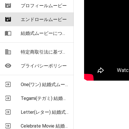
movie_filter
プロフィールムービー
movie_filter
エンドロールムービー
import_contacts
結婚式ムービーについて
business
特定商取引法に基づく表示
remove_red_eye
プライバシーポリシー
exit_to_app
One(ワン) 結婚式ムービー格安制作
exit_to_app
Tegami(テガミ) 結婚式お手紙ムービー制作
exit_to_app
Letter(レター) 結婚式お手紙ムービー制作
exit_to_app
Celebrate Movie 結婚式プロフィールムービー制作