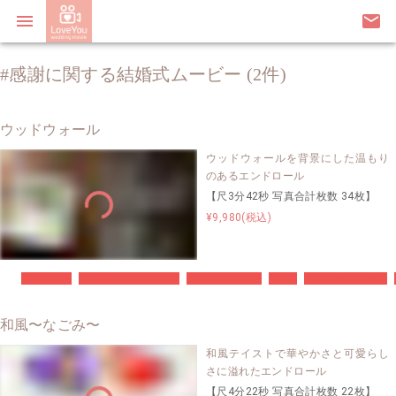
menu
email
#感謝に関する結婚式ムービー (2件)
ウッドウォール
ウッドウォールを背景にした温もり
のあるエンドロール
【尺3分42秒 写真合計枚数 34枚】
¥9,980(税込)
#DVD納品
#2週間以内納品可能
#BGM変更可能
#人気
#修正回数無制限
和風〜なごみ〜
和風テイストで華やかさと可愛らし
さに溢れたエンドロール
【尺4分22秒 写真合計枚数 22枚】