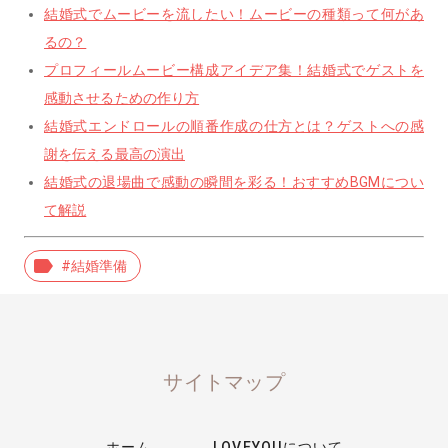
結婚式でムービーを流したい！ムービーの種類って何があ
るの？
プロフィールムービー構成アイデア集！結婚式でゲストを
感動させるための作り方
結婚式エンドロールの順番作成の仕方とは？ゲストへの感
謝を伝える最高の演出
結婚式の退場曲で感動の瞬間を彩る！おすすめBGMについ
て解説
label
#結婚準備
サイトマップ
ホーム
LOVEYOUについて