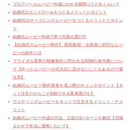
プロフィールムービー作成にかかる期間ってどれくらい？
結婚式のエンドロールをつくるメリットとポイント
結婚式のオープニングムービーをつくるメリットとポイン
ト
結婚式ムービー作成で使う写真の選び方
【結婚式のムービー制作】 新郎新婦・出席者に好評なムー
ビーの条件とは
ブライダル業界の映像制作に問われるBGMの著作権につい
て【作ったムービーが式当日に流せないこともあるので要
注意】
結婚式ムービー制作業者を選ぶ際のチェックポイント【ネ
ット注文だからこそ信頼できる業者選びを】
ウエディングムービーをネットで注文するメリット・デメ
リット
結婚式ムービー作成の方法。王道の3パターンを解説【式場
まかせで本当に後悔しない？】