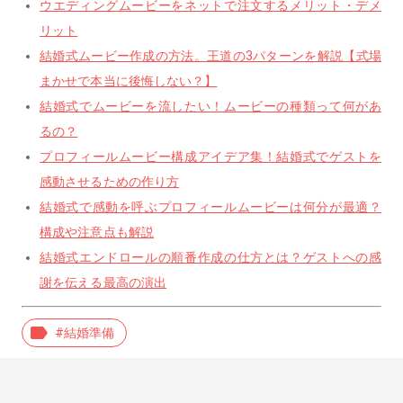
ウエディングムービーをネットで注文するメリット・デメ
リット
結婚式ムービー作成の方法。王道の3パターンを解説【式場
まかせで本当に後悔しない？】
結婚式でムービーを流したい！ムービーの種類って何があ
るの？
プロフィールムービー構成アイデア集！結婚式でゲストを
感動させるための作り方
結婚式で感動を呼ぶプロフィールムービーは何分が最適？
構成や注意点も解説
結婚式エンドロールの順番作成の仕方とは？ゲストへの感
謝を伝える最高の演出
label
#結婚準備