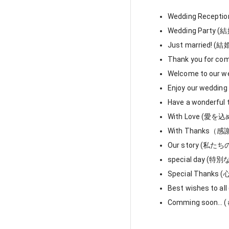
Wedding Recept
Wedding Party
Just married!
Thank you for
Welcome to our
Enjoy our we
Have a wonde
With Love (愛を
With Thank
Our story (私た
special day (特別
Special Thank
Best wishes t
Comming soon