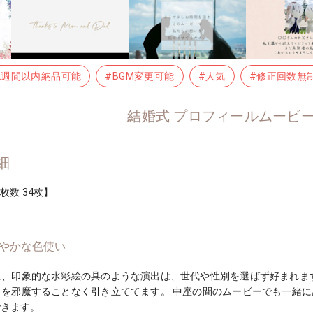
2週間以内納品可能
#BGM変更可能
#人気
#修正回数無
結婚式 プロフィールムービー S
細
枚数 34枚】
やかな色使い
に、印象的な水彩絵の具のような演出は、世代や性別を選ばず好まれま
トを邪魔することなく引き立ててます。 中座の間のムービーでも一緒
できます。