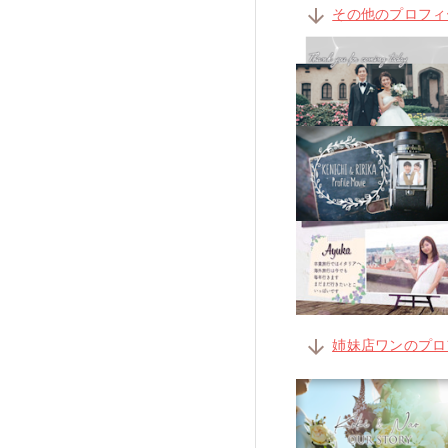
arrow_downward
その他のプロフィ
arrow_downward
姉妹店ワンのプロ