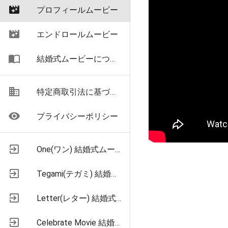
movie_filter
プロフィールムービー
movie_filter
エンドロールムービー
import_contacts
結婚式ムービーについて
business
特定商取引法に基づく表示
remove_red_eye
プライバシーポリシー
exit_to_app
One(ワン) 結婚式ムービー格安制作
exit_to_app
Tegami(テガミ) 結婚式お手紙ムービー制作
exit_to_app
Letter(レター) 結婚式お手紙ムービー制作
exit_to_app
Celebrate Movie 結婚式プロフィールムービー制作