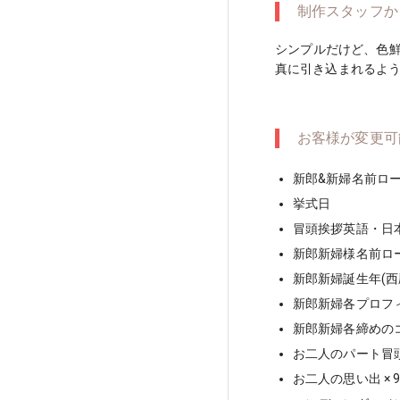
制作スタッフか
シンプルだけど、色鮮
真に引き込まれるよ
お客様が変更可
新郎&新婦名前ロ
挙式日
冒頭挨拶英語・日本
新郎新婦様名前ロ
新郎新婦誕生年(西
新郎新婦各プロフィ
新郎新婦各締めの
お二人のパート冒
お二人の思い出 × 