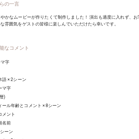
らの一言
やかなムービーが作りたくて制作しました！ 演出も過度に入れず、お
うな雰囲気をゲストの皆様に楽しんでいただけたら幸いです。
能なコメント
ーマ字
語 × 2シーン
ーマ字
暦)
ール年齢とコメント × 8シーン
コメント
頭名前
9シーン