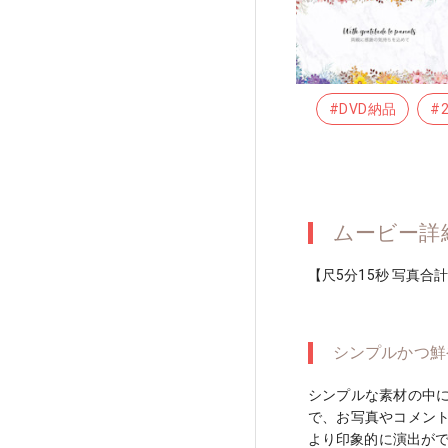
#DVD納品
#
ムービー詳
【尺5分15秒 写真合計
シンプルかつ鮮
シンプルな素材の中
で、お写真やコメン
より印象的に演出が