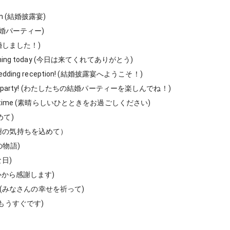
ion (結婚披露宴)
 (結婚パーティー)
 (結婚しました！)
 coming today (今日は来てくれてありがとう)
 wedding reception! (結婚披露宴へようこそ！)
dding party! (わたしたちの結婚パーティーを楽しんでね！)
rful time (素晴らしいひとときをお過ごしください)
込めて)
s（感謝の気持ちを込めて）
ちの物語)
な日)
s (心から感謝します)
o all (みなさんの幸せを祈って)
… (もうすぐです)