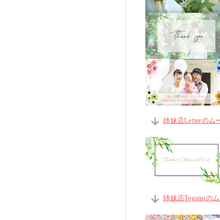
arrow_downward
姉妹店Letter
arrow_downward
姉妹店Tegami