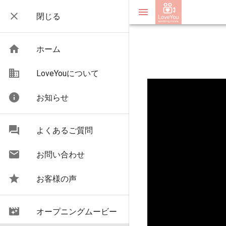
menu
close
閉じる
home
ホーム
business
LoveYouについて
info
お知らせ
question_answer
よくあるご質問
email
お問い合わせ
star
お客様の声
movie_filter
オープニングムービー